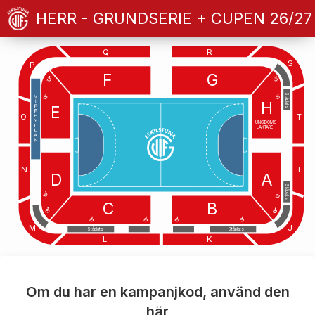
HERR - GRUNDSERIE + CUPEN 26/27
Q
R
S
P
F
G
Ståplats
H
E
O
T
UNGDOMS
LÄKTARE
N
I
D
A
Ståplats
C
B
M
J
Ståplats
Ståplats
L
K
Om du har en kampanjkod, använd den
här