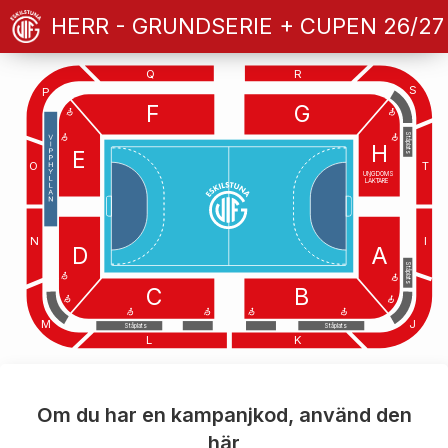
HERR - GRUNDSERIE + CUPEN 26/27
Q
R
S
P
F
G
Ståplats
H
E
O
T
UNGDOMS
LÄKTARE
N
I
D
A
Ståplats
C
B
M
J
Ståplats
Ståplats
L
K
Om du har en kampanjkod, använd den
här