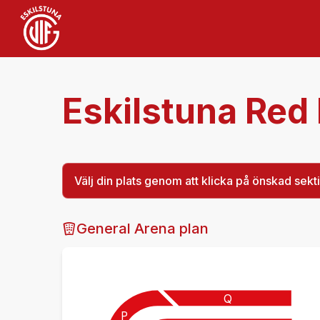
Eskilstuna Red
Välj din plats genom att klicka på önskad sekt
General Arena plan
Q
P