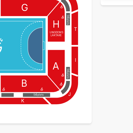
G
Ståplats
H
T
UNGDOMS
LÄKTARE
I
A
Ståplats
B
J
Ståplats
K