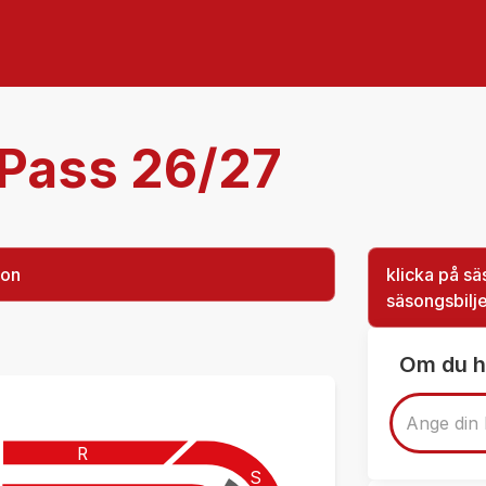
 Pass 26/27
ion
klicka på sä
säsongsbilje
Om du h
R
S