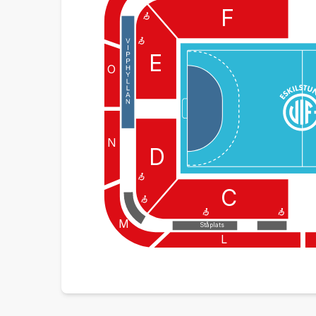
F
E
O
N
D
C
M
Ståplats
L